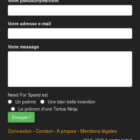
Votre pseudonyme/nom
Votre adresse e-mail
Votre message
Need For Speed est
Un poème
Une bien belle invention
Le prénom d'une Tortue Ninja
Connexion
-
Contact
-
A propos
-
Mentions légales
2012 - 2026 © crashs-tests.fr