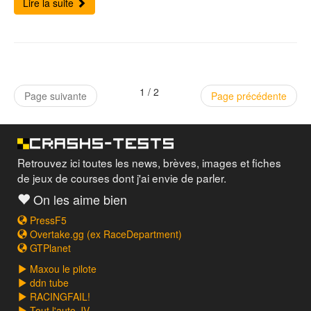
Lire la suite
1 / 2
Page suivante
Page précédente
Retrouvez ici toutes les news, brèves, images et fiches
de jeux de courses dont j'ai envie de parler.
On les aime bien
PressF5
Overtake.gg (ex RaceDepartment)
GTPlanet
Maxou le pilote
ddn tube
RACINGFAIL!
Tout l'auto JV