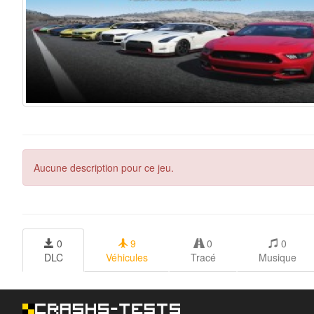
Aucune description pour ce jeu.
0
9
0
0
DLC
Véhicules
Tracé
Musique