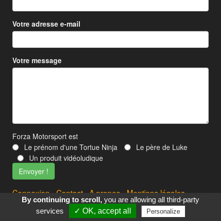
Votre adresse e-mail
Votre message
Forza Motorsport est
Le prénom d'une Tortue Ninja
Le père de Luke
Un produit vidéoludique
Connexion
-
Contact
-
A propos
-
Mentions légales
By continuing to scroll,
you are allowing all third-party
2012 - 2026 © crashs-tests.fr
services
✓ OK, accept all
Personalize